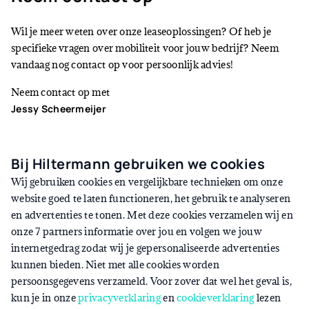
Wil je meer weten over onze leaseoplossingen? Of heb je
specifieke vragen over mobiliteit voor jouw bedrijf? Neem
vandaag nog contact op voor persoonlijk advies!
Neem contact op met
Jessy Scheermeijer
Accountmanager
Telefoonnummer:
0613137167
E-mail:
jessy.scheermeijer@hiltermannlease.nl
Bij Hiltermann gebruiken we cookies
LinkedIn
Wij gebruiken cookies en vergelijkbare technieken om onze
website goed te laten functioneren, het gebruik te analyseren
en advertenties te tonen. Met deze cookies verzamelen wij en
onze 7 partners informatie over jou en volgen we jouw
internetgedrag zodat wij je gepersonaliseerde advertenties
Klanten over elektrificeren
kunnen bieden. Niet met alle cookies worden
persoonsgegevens verzameld. Voor zover dat wel het geval is,
kun je in onze
privacyverklaring
en
cookieverklaring
lezen
Elke situatie is anders en vraagt om een eigen, ideale aanpak.