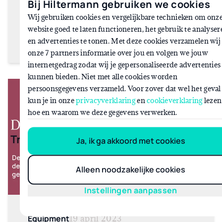
Bij Hiltermann gebruiken we cookies
Wij gebruiken cookies en vergelijkbare technieken om onz
website goed te laten functioneren, het gebruik te analyser
Vraag whitepaper aan
en advertenties te tonen. Met deze cookies verzamelen wij
onze 7 partners informatie over jou en volgen we jouw
internetgedrag zodat wij je gepersonaliseerde advertenties
kunnen bieden. Niet met alle cookies worden
persoonsgegevens verzameld. Voor zover dat wel het geval 
kun je in onze
privacyverklaring
en
cookieverklaring
lezen
hoe en waarom we deze gegevens verwerken.
Ja, ik ga akkoord met cookies
Alleen noodzakelijke cookies
Instellingen aanpassen
Equipment
19 april 2023