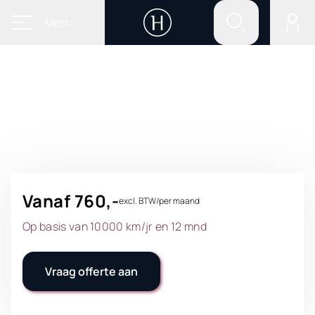
Menu
Categorie BE
Elektrische auto's
Vanaf
760
,-
excl. BTW/per maand
Op basis van
10000
km/jr en
12
mnd
Vraag offerte aan