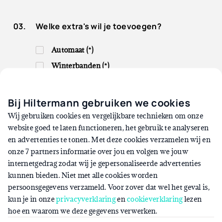
Welke extra's wil je toevoegen?
Automaat (*)
Winterbanden (*)
Trekhaak (*)
Bij Hiltermann gebruiken we cookies
(*) Let op: aan bovenstaande verzoeken zijn extra
Wij gebruiken cookies en vergelijkbare technieken om onze
kosten verbonden. Dit verrekenen we na je aanvraag.
website goed te laten functioneren, het gebruik te analyseren
en advertenties te tonen. Met deze cookies verzamelen wij en
onze 7 partners informatie over jou en volgen we jouw
€785,-
p/m
Totaal:
internetgedrag zodat wij je gepersonaliseerde advertenties
kunnen bieden. Niet met alle cookies worden
persoonsgegevens verzameld. Voor zover dat wel het geval is,
kun je in onze
privacyverklaring
en
cookieverklaring
lezen
hoe en waarom we deze gegevens verwerken.